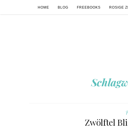
HOME
BLOG
FREEBOOKS
ROSIGE Z
Schlagw
F
Zwölftel Bl