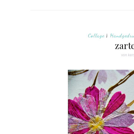
Collage
|
Handgedru
zart
von
ker