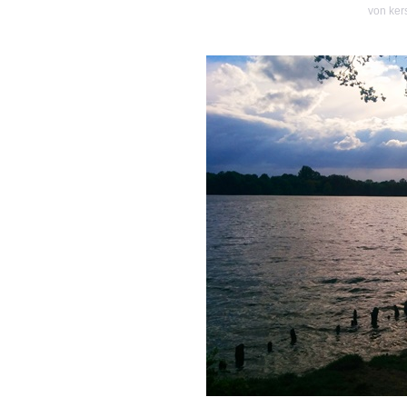
von
ker