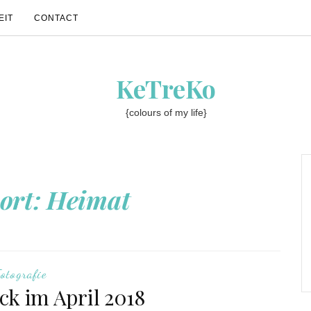
EIT
CONTACT
KeTreKo
{colours of my life}
ort:
Heimat
otografie
ick im April 2018