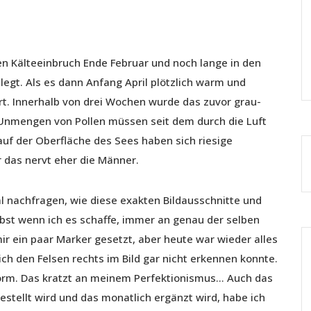
n Kälteeinbruch Ende Februar und noch lange in den
gelegt. Als es dann Anfang April plötzlich warm und
rt. Innerhalb von drei Wochen wurde das zuvor grau-
 Unmengen von Pollen müssen seit dem durch die Luft
auf der Oberfläche des Sees haben sich riesige
r das nervt eher die Männer.
al nachfragen, wie diese exakten Bildausschnitte und
lbst wenn ich es schaffe, immer an genau der selben
 mir ein paar Marker gesetzt, aber heute war wieder alles
ich den Felsen rechts im Bild gar nicht erkennen konnte.
norm. Das kratzt an meinem Perfektionismus… Auch das
gestellt wird und das monatlich ergänzt wird, habe ich