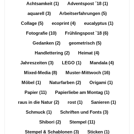
Achtsamkeit
(1)
Adventspost ´18
(1)
aquarell
(3)
Arbeitserfahrungen
(5)
Collage
(5)
ecoprint
(4)
eucalyptus
(1)
Fotografie
(10)
Frühlingspost `18
(6)
Gedanken
(2)
geometrisch
(5)
Handlettering
(2)
Heimat
(4)
Jahreszeiten
(3)
LEGO
(1)
Mandala
(4)
Mixed-Media
(8)
Muster-Mittwoch
(16)
Möbel
(1)
Naturfarben
(2)
Origami
(1)
Papier
(11)
Papierliebe am Montag
(1)
raus in die Natur
(2)
rost
(1)
Sanieren
(1)
Schmuck
(1)
Schriften und Fonts
(3)
Shibori
(2)
Stempel
(11)
Stempel & Schablonen
(3)
Sticken
(1)