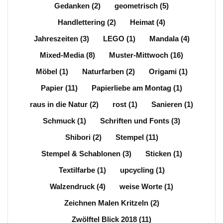
Gedanken
(2)
geometrisch
(5)
Handlettering
(2)
Heimat
(4)
Jahreszeiten
(3)
LEGO
(1)
Mandala
(4)
Mixed-Media
(8)
Muster-Mittwoch
(16)
Möbel
(1)
Naturfarben
(2)
Origami
(1)
Papier
(11)
Papierliebe am Montag
(1)
raus in die Natur
(2)
rost
(1)
Sanieren
(1)
Schmuck
(1)
Schriften und Fonts
(3)
Shibori
(2)
Stempel
(11)
Stempel & Schablonen
(3)
Sticken
(1)
Textilfarbe
(1)
upcycling
(1)
Walzendruck
(4)
weise Worte
(1)
Zeichnen Malen Kritzeln
(2)
Zwölftel Blick 2018
(11)