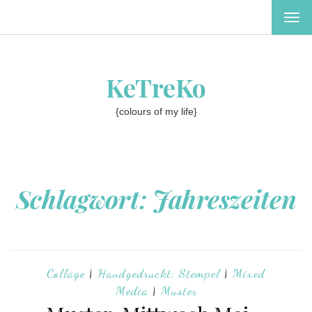
MEN
EIN-
ODE
AUS
KeTreKo
{colours of my life}
Schlagwort:
Jahreszeiten
Collage
|
Handgedruckt: Stempel
|
Mixed
Media
|
Muster