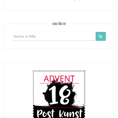
suchen
Suche
für: