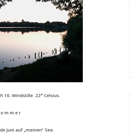
10. Windstille. 22° Celsius.
 o m m e r
nde Juni auf „meinen“ See.