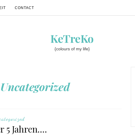
EIT
CONTACT
KeTreKo
{colours of my life}
:
Uncategorized
categorized
r 5 Jahren….