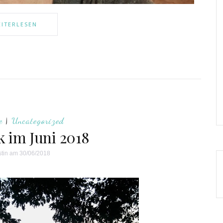
ITERLESEN
e
|
Uncategorized
ck im Juni 2018
stin
am 30/06/2018