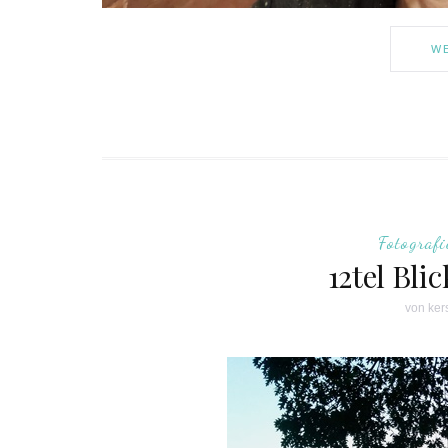
WE
Fotografi
12tel Bli
von
ker