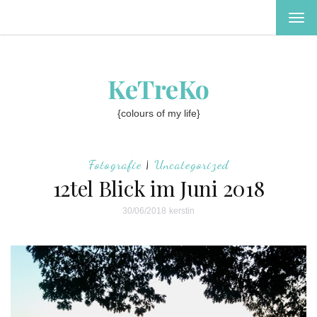
MEN
EIN-
ODE
AUS
KeTreKo
{colours of my life}
Fotografie
|
Uncategorized
12tel Blick im Juni 2018
30/06/2018
kerstin