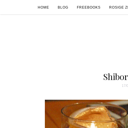
HOME
BLOG
FREEBOOKS
ROSIGE Z
Text
Shibo
17/