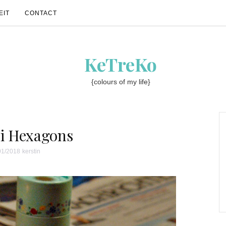
EIT
CONTACT
KeTreKo
{colours of my life}
ile Techniken
ri Hexagons
01/2018
kerstin